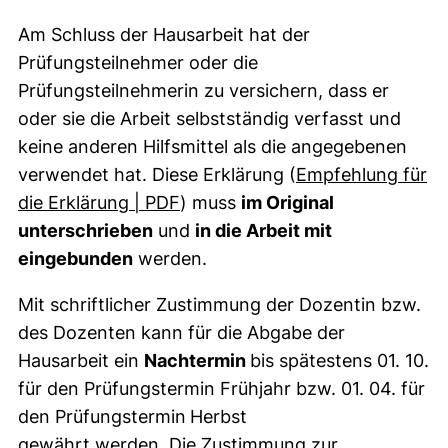
Am Schluss der Hausarbeit hat der
Prüfungsteilnehmer oder die
Prüfungsteilnehmerin zu versichern, dass er
oder sie die Arbeit selbstständig verfasst und
keine anderen Hilfsmittel als die angegebenen
verwendet hat. Diese Erklärung (
Empfehlung für
(öffnet neues Fenster). (nicht ba
die Erklärung | PDF
) muss
im Original
unterschrieben
und
in die Arbeit mit
eingebunden
werden.
Mit schriftlicher Zustimmung der Dozentin bzw.
des Dozenten kann für die Abgabe der
Hausarbeit ein
Nachtermin
bis spätestens 01. 10.
für den Prüfungstermin Frühjahr bzw. 01. 04. für
den Prüfungstermin
Herbst
gewährt werden. Die
Zustimmung zur