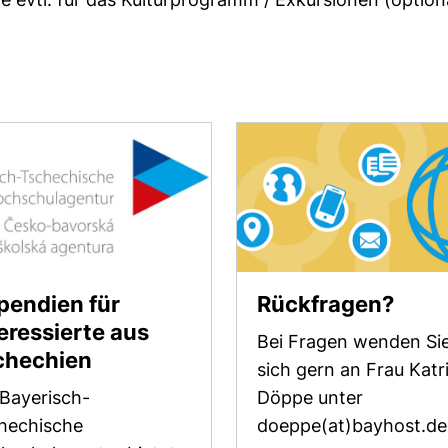
pendien für
Rückfragen?
eressierte aus
Bei Fragen wenden Si
(externer Link, öffnet neues Fens
chechien
sich gern an Frau Katr
 Bayerisch-
Döppe unter
hechische
doeppe(at)bayhost.de