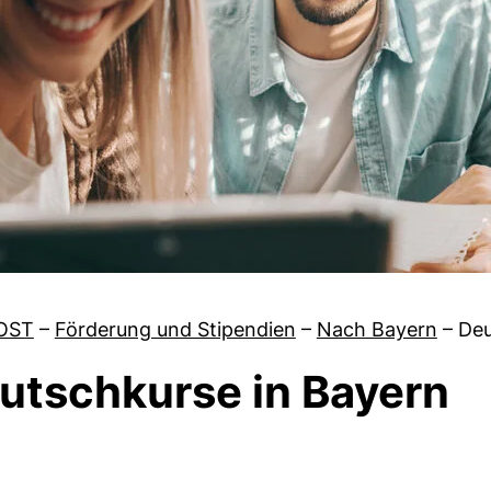
OST
–
Förderung und Stipendien
–
Nach Bayern
–
Deu
utschkurse in Bayern
von Studieren in Bayern