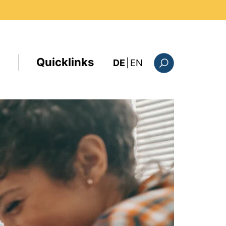
Quicklinks
: this page in Englis
DE
|
EN
Suchformular