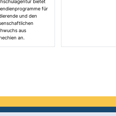
hschulagentur bietet
pendienprogramme für
dierende und den
senschaftlichen
hwuchs aus
hechien an.