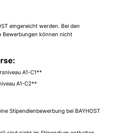
ST eingereicht werden. Bei den
ige Bewerbungen können nicht
rse:
ursniveau A1-C1**
sniveau A1-C2**
r eine Stipendienbewerbung bei BAYHOST
l) sind nicht im Stipendium enthalten.