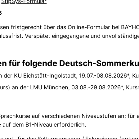
a
StipSys-Formular
6
en fristgerecht über das Online-Formular bei BAYHO
hlussfrist. Verspätet eingegangene und unvollständ
en für folgende Deutsch-Sommerku
 der KU Eichstätt-Ingolstadt
, 19.07.-08.08.2026*, K
urs) an der LMU München
, 03.08.-29.08.2026*, Kur
Sprachkurse auf verschiedenen Niveaustufen an; fü
 auf dem B1-Niveau erforderlich.
e evtl. für das Kulturprogramm / Exkursionen (optiona