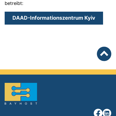
betreibt:
(externe
DAAD-Informationszentrum Kyiv
nach ob
unsere Fac
unsere