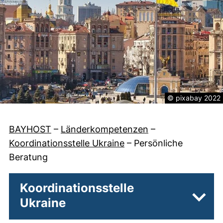
Rechtliche Inform
© pixabay 2022
BAYHOST
–
Länderkompetenzen
–
Koordinationsstelle Ukraine
–
Persönliche
Beratung
Koordinationsstelle
Ukraine
Unter