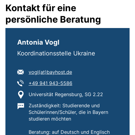
Kontakt für eine
persönliche Beratung
Antonia Vogl
Koordinationsstelle Ukraine
E-Mail Adresse:
(öffnet Ihr E-Mail-Program
vogl​(at)​bayhost.de
Tel:
(startet einen Telefonanruf,
+49 941 943-5586
Standort:
Universität Regensburg, SG 2.22
Wichtige Informationen:
Zuständigkeit: Studierende und
Schülerinnen/Schüler, die in Bayern
studieren möchten
Beratung: auf Deutsch und Englisch