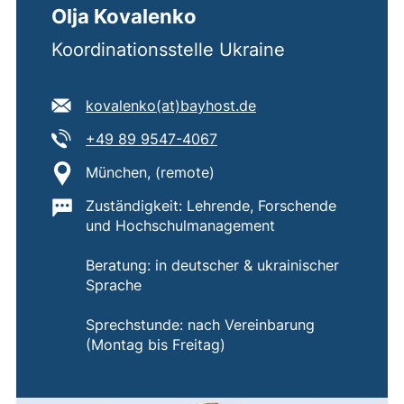
Olja Kovalenko
Koordinationsstelle Ukraine
E-Mail Adresse:
(öffnet Ihr E-Mail-P
kovalenko​(at)​bayhost.de
Tel:
(startet einen Telefonanruf,
+49 89 9547-4067
Standort:
München, (remote)
Wichtige Informationen:
Zuständigkeit: Lehrende, Forschende
und Hochschulmanagement
Beratung: in deutscher & ukrainischer
Sprache
Sprechstunde: nach Vereinbarung
(Montag bis Freitag)