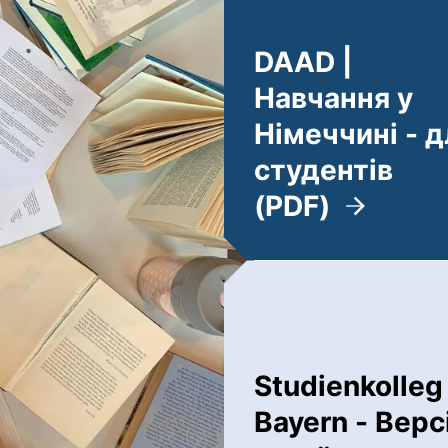
DAAD |
Навчання у
Німеччині - д
студентів
(PDF)
(öffnet neues 
Studienkolleg
Bayern - Верс