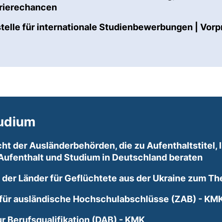
(externer Link, öffnet neues Fenster)
rrierechancen
estelle für internationale Studienbewerbungen | Vo
k, öffnet neues Fenster)
udium
t der Ausländerbehörden, die zu Aufenthaltstitel, 
(ext
ufenthalt und Studium in Deutschland beraten
 der Länder für Geflüchtete aus der Ukraine zum T
für ausländische Hochschulabschlüsse (ZAB) - KM
(externer Link, öf
ur Berufsqualifikation (DAB) - KMK