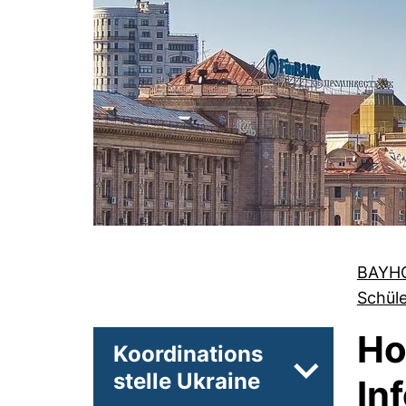
BAYH
Schüle
Ho
Koordinations
stelle Ukraine
Unterseiten 
In