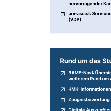
hervorragender Ka
uni-assist: Servic
(externer Lin
(VDP)
Rund um das St
BAMF-NavI: Übersich
weiterem Rund um A
KMK: Informationen
Zeugnisbewertung 
Digitale Auskunft z