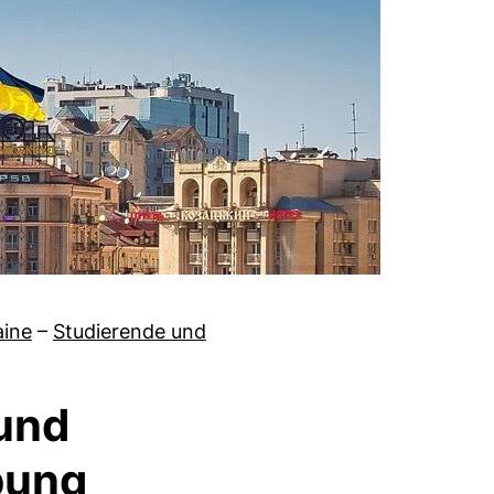
aine
–
Studierende und
und
bung