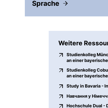
Sprache
(öffnet neues Fenster). 
Weitere Ressou
Studienkolleg Münc
an einer bayerische
Studienkolleg Cobu
an einer bayerisch
Study in Bavaria - 
Навчання у Німеччи
Hochschule Dual - D