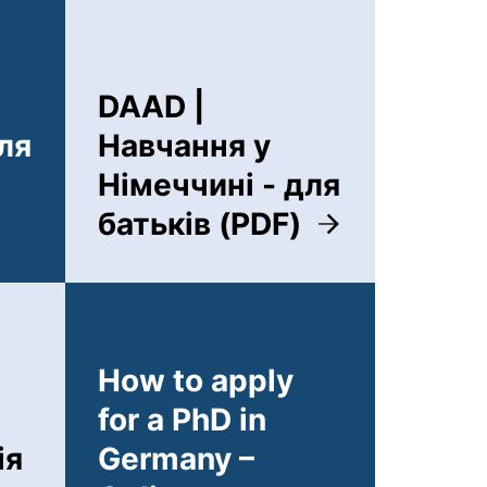
DAAD |
ля
Навчання у
Німеччині - для
батьків (PDF)
Fenster). (nicht barrierefrei)
(öffnet neues Fenster). (ni
How to apply
for a PhD in
ія
Germany –