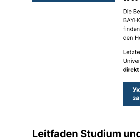
Die Be
BAYHOS
finden
den H
Letzt
Univer
direkt
Ук
за
Leitfaden Studium u