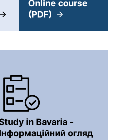
Online course
(PDF)
Fenster). (nicht barrierefrei)
(externer Link, öffnet neu
Study in Bavaria -
Інформаційний огляд