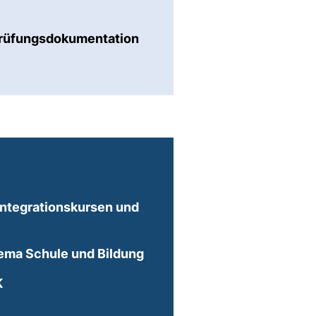
rprüfungsdokumentation
Integrationskursen und
erner Link, öffnet neues Fenster)
(externer Link, öffnet neues
hema Schule und Bildung
(externer Link, öffnet neues Fenster)
K
fnet neues Fenster)