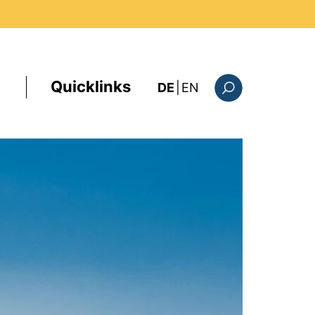
Quicklinks
: this page in Englis
DE
|
EN
Suchformular