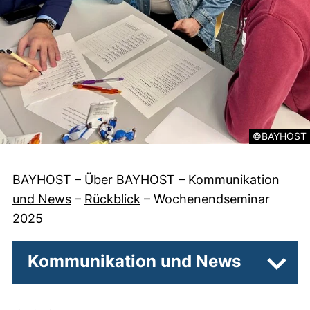
Rechtliche I
©BAYHOST
BAYHOST
–
Über BAYHOST
–
Kommunikation
und News
–
Rückblick
–
Wochenendseminar
2025
Kommunikation und News
Unter