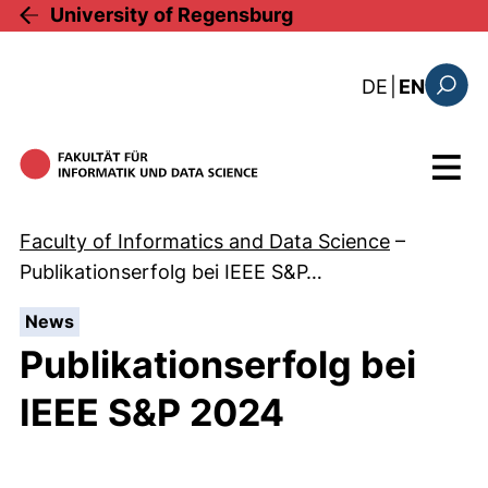
Skip to main content
University of Regensburg
: diese Sei
DE
|
EN
Search
Menu
Faculty of Informatics and Data Science
–
Publikationserfolg bei IEEE S&P…
:
News
Publikationserfolg bei
IEEE S&P 2024