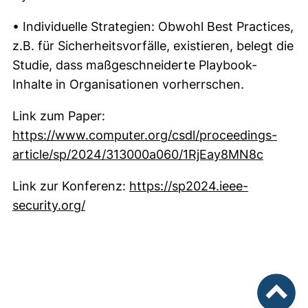
• Individuelle Strategien: Obwohl Best Practices,
z.B. für Sicherheitsvorfälle, existieren, belegt die
Studie, dass maßgeschneiderte Playbook-
Inhalte in Organisationen vorherrschen.
Link zum Paper:
https://www.computer.org/csdl/proceedings-
(extern
article/sp/2024/313000a060/1RjEay8MN8c
Link zur Konferenz:
https://sp2024.ieee-
(external link, opens in a new window
security.org/