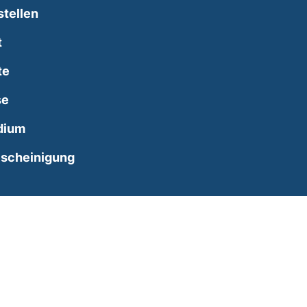
stellen
t
te
se
dium
scheinigung