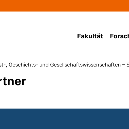
Direkt zum Inhalt
Fakultät
Forsc
nst-, Geschichts- und Gesellschaftswissenschaften
–
S
rtner