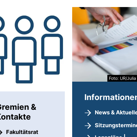
Foto: UR/Juli
Informatione
Gremien &
News & Aktuell
ontakte
Sitzungstermin
Fakultätsrat