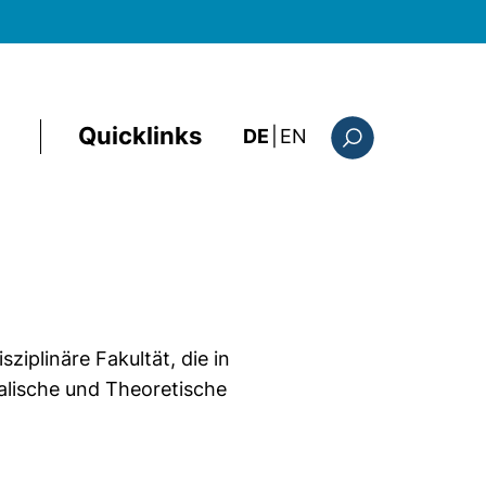
Quicklinks
: this page in Englis
DE
|
EN
Suchformular
ziplinäre Fakultät, die in
alische und Theoretische