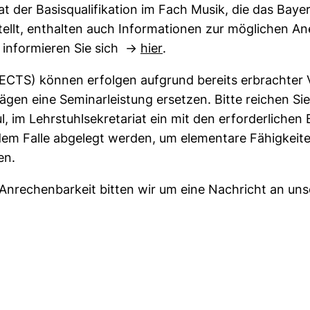
t der Basisqualifikation im Fach Musik, die das Bayer
stellt, enthalten auch Informationen zur möglichen 
(öffnet neues Fenster). (n
e informieren Sie sich →
hier
.
ECTS) können erfolgen aufgrund bereits erbrachter V
en eine Seminarleistung ersetzen. Bitte reichen Sie
ul, im Lehrstuhlsekretariat ein mit den erforderlichen
dem Falle abgelegt werden, um elementare Fähigkeite
en.
 Anrechenbarkeit bitten wir um eine Nachricht an un