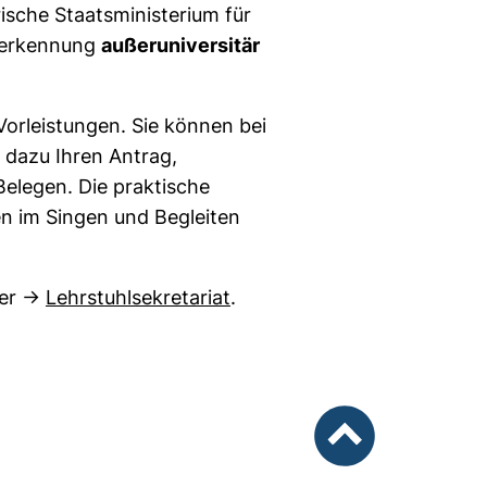
ische Staatsministerium für
Anerkennung
außeruniversitär
icht barrierefrei)
orleistungen. Sie können bei
 dazu Ihren Antrag,
 Belegen. Die praktische
n im Singen und Begleiten
(öffnet Ihr E-Mail-Program
ser →
Lehrstuhlsekretariat
.
nach oben