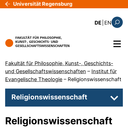
Direkt zum Inhalt
Universität Regensburg
: the c
DE
|
EN
Suchfo
Menü
Fakultät für Philosophie, Kunst-, Geschichts-
und Gesellschaftswissenschaften
–
Institut für
Evangelische Theologie
–
Religionswissenschaft
Religionswissenschaft
Unter
Religionswissenschaft