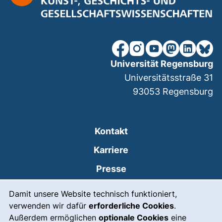
unsere Facebook-Seite (ex
unsere Instagram-Seit
unsere YouTube-Se
unsere Mastod
unsere Lin
unsere
Universität Regensburg
Universitätsstraße 31
93053
Regensburg
Kontakt
Karriere
Presse
Cookie-Hinweis
(externer Link, öffnet
Intranet
Damit unsere Website technisch funktioniert,
verwenden wir dafür
erforderliche Cookies
.
Leichte Sprache
Außerdem ermöglichen
optionale Cookies
eine