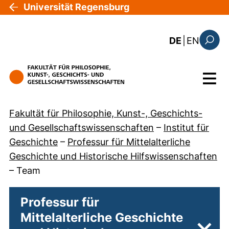
Direkt zum Inhalt
Universität Regensburg
: the c
DE
|
EN
Suchfo
Menü
Fakultät für Philosophie, Kunst-, Geschichts-
und Gesellschaftswissenschaften
–
Institut für
Geschichte
–
Professur für Mittelalterliche
Geschichte und Historische Hilfswissenschaften
–
Team
Professur für
Mittelalterliche Geschichte