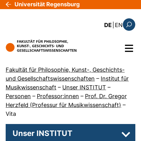
Direkt zum Inhalt
Universität Regensburg
: the c
DE
|
EN
Suchfo
Menü
Fakultät für Philosophie, Kunst-, Geschichts-
und Gesellschaftswissenschaften
–
Institut für
Musikwissenschaft
–
Unser INSTITUT
–
Personen
–
Professor:innen
–
Prof. Dr. Gregor
Herzfeld (Professur für Musikwissenschaft)
–
Vita
Unser INSTITUT
Unter