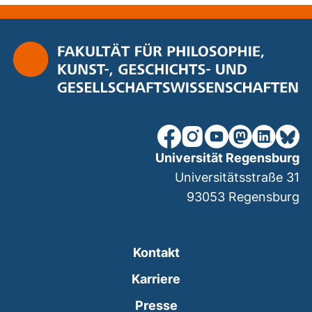
unsere Facebook-Seite (ex
unsere Instagram-Seit
unsere YouTube-Se
unsere Mastod
unsere Lin
unsere
Universität Regensburg
Universitätsstraße 31
93053
Regensburg
Kontakt
Karriere
Presse