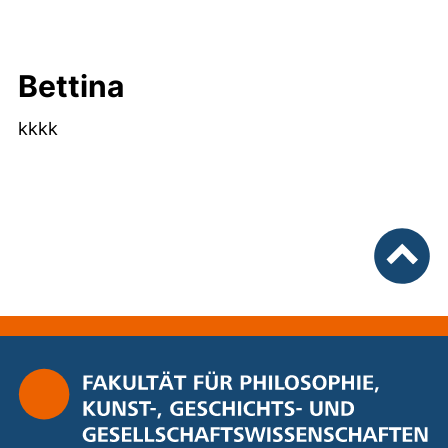
Bettina
kkkk
nach ob