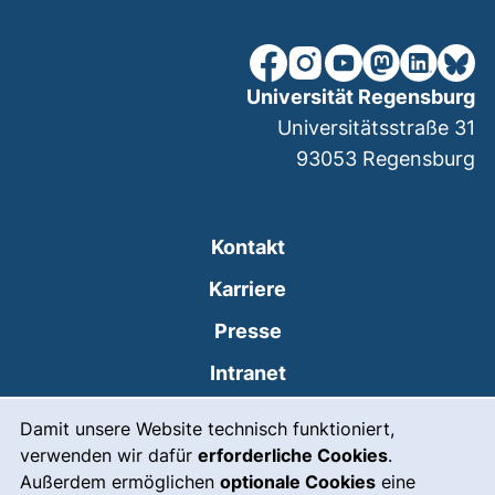
unsere Facebook-Seite (ex
unsere Instagram-Seit
unsere YouTube-Se
unsere Mastod
unsere Lin
unsere
Universität Regensburg
Universitätsstraße 31
93053
Regensburg
Kontakt
Karriere
Presse
(externer Link, öffnet
Intranet
Cookie-Hinweis
Styleguide
Damit unsere Website technisch funktioniert,
verwenden wir dafür
erforderliche Cookies
.
Leichte Sprache
Außerdem ermöglichen
optionale Cookies
eine