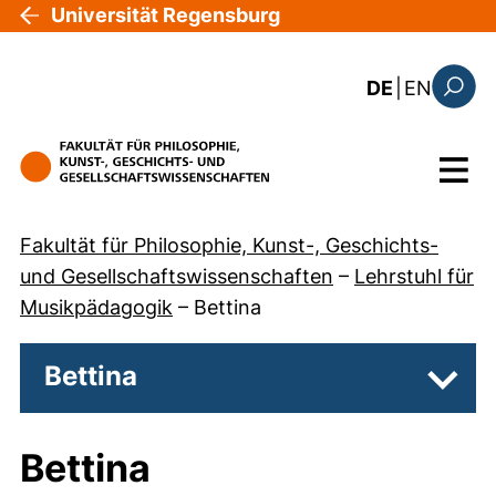
Direkt zum Inhalt
Universität Regensburg
: the c
DE
|
EN
Suchfo
Menü
Fakultät für Philosophie, Kunst-, Geschichts-
und Gesellschaftswissenschaften
–
Lehrstuhl für
Musikpädagogik
–
Bettina
Bettina
Unters
Bettina