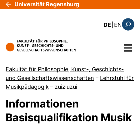
Direkt zum Inhalt
Universität Regensburg
: the c
DE
|
EN
Suchfo
Menü
Fakultät für Philosophie, Kunst-, Geschichts-
und Gesellschaftswissenschaften
–
Lehrstuhl für
Musikpädagogik
–
zuiziuzui
Informationen
Basisqualifikation Musik