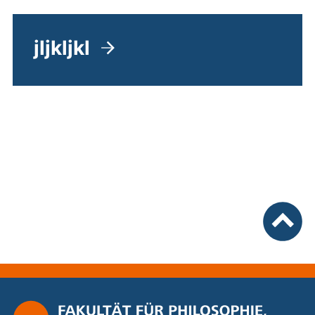
jljkljkl
nach ob