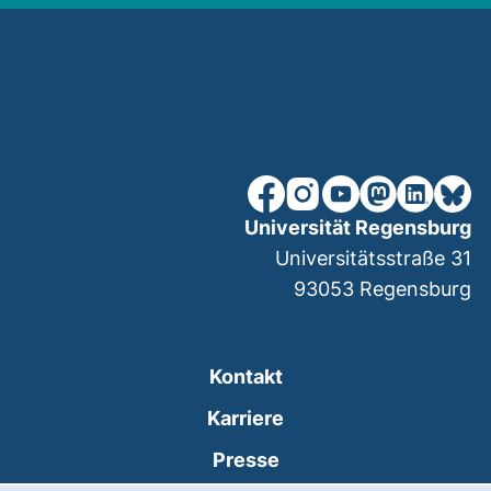
unsere Facebook-Seite (ex
unsere Instagram-Seit
unsere YouTube-Se
unsere Mastod
unsere Lin
unsere
Universität Regensburg
Universitätsstraße 31
93053
Regensburg
Kontakt
Karriere
Presse