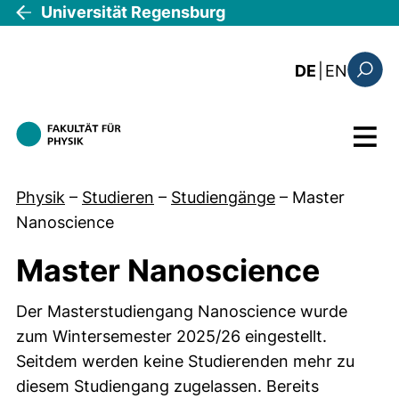
Direkt zum Inhalt
Universität Regensburg
: this 
DE
|
EN
Suchfo
Menü
Physik
–
Studieren
–
Studiengänge
–
Master
Nanoscience
Master Nanoscience
Der Masterstudiengang Nanoscience wurde
zum Wintersemester 2025/26 eingestellt.
Seitdem werden keine Studierenden mehr zu
diesem Studiengang zugelassen. Bereits