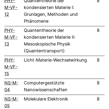
PHY-
Quantentheorie der
8
M-VF-
kondensierten Materie I:
(externer Link, öffnet neues Fenster)
12
Grunlagen, Methoden und
Phänomene
PHY-
Quantentheorie der
8
M-VF-
kondensierten Materie II:
(externer Link, öffnet neues Fenster)
13
Mesoskopische Physik
(Quantentransport)
PHY-
Licht-Materie-Wechselwirkung
8
M-VF-
(externer Link, öffnet neues Fenster)
15
NS-M-
Computergestützte
8
(externer Link, öffnet neues Fenster)
04
Nanowissenschaften
NS-M-
Molekulare Elektronik
8
(externer Link, öffnet neues Fenster)
05