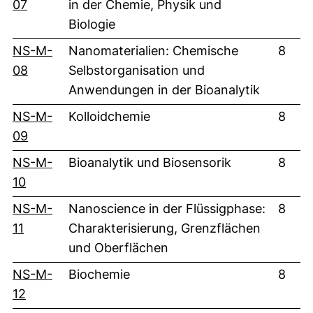
(externer Link, öffnet neues Fenster)
07
in der Chemie, Physik und
Biologie
NS-M-
Nanomaterialien: Chemische
8
(externer Link, öffnet neues Fenster)
08
Selbstorganisation und
Anwendungen in der Bioanalytik
NS-M-
Kolloidchemie
8
(externer Link, öffnet neues Fenster)
09
NS-M-
Bioanalytik und Biosensorik
8
(externer Link, öffnet neues Fenster)
10
NS-M-
Nanoscience in der Flüssigphase:
8
(externer Link, öffnet neues Fenster)
11
Charakterisierung, Grenzflächen
und Oberflächen
NS-M-
Biochemie
8
(externer Link, öffnet neues Fenster)
12