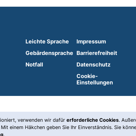
Leichte Sprache
Impressum
Gebärdensprache
Barrierefreiheit
(externer Link, öffnet neues Fenste
Notfall
Datenschutz
externer Link, öffnet neues Fenster)
Cookie-
Einstellungen
ioniert, verwenden wir dafür
erforderliche Cookies
. Auße
 Mit einem Häkchen geben Sie Ihr Einverständnis. Sie könne
ng
.