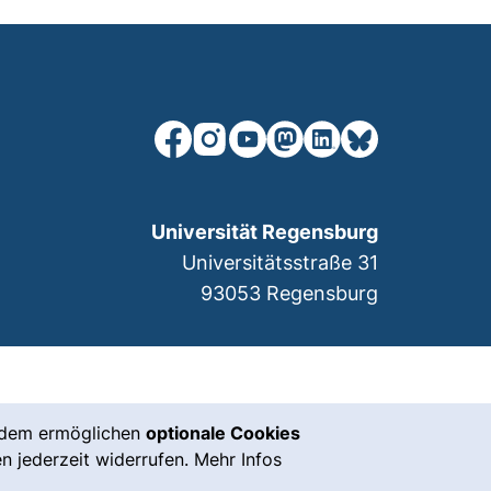
unsere Facebook-Seite (externer Lin
unsere Instagram-Seite (externe
unsere YouTube-Seite (exter
unsere Mastodon-Seite (
unsere LinkedIn-Seit
unsere Bluesky-S
r)
Universität Regensburg
Universitätsstraße 31
93053
Regensburg
rdem ermöglichen
optionale Cookies
n jederzeit widerrufen. Mehr Infos