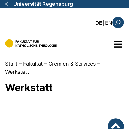
Direkt zum Inhalt
Universität Regensburg
: the c
DE
|
EN
Suchfo
Menü
Start
–
Fakultät
–
Gremien & Services
–
Werkstatt
Werkstatt