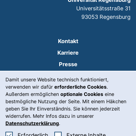
Universitätsstraße 31
93053
Regensburg
Kontakt
Karriere
Presse
Cookie-Hinweis
(externer Link, öffnet
Intranet
Damit unsere Website technisch funktioniert,
verwenden wir dafür
erforderliche Cookies
.
Leichte Sprache
Außerdem ermöglichen
optionale Cookies
eine
Gebärdensprache
bestmögliche Nutzung der Seite. Mit einem Häkchen
geben Sie Ihr Einverständnis. Sie können jederzeit
(externer Link, öffnet
Notfall
widerrufen. Mehr Infos dazu in unserer
Impressum
Datenschutzerklärung
.
Barrierefreiheit
Erforderliche Cookies akzeptieren
: Externe In
Erforderlich
Externe Inhalte