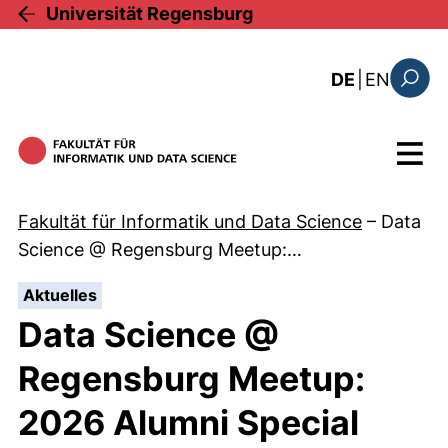
Direkt zum Inhalt
Universität Regensburg
: this 
DE
|
EN
Suchfo
Menü
Fakultät für Informatik und Data Science
–
Data
Science @ Regensburg Meetup:…
:
Aktuelles
Data Science @
Regensburg Meetup:
2026 Alumni Special