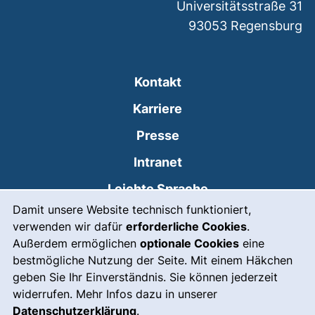
Universitätsstraße 31
93053
Regensburg
Kontakt
Karriere
Presse
(externer Link, öffnet
Intranet
Leichte Sprache
Cookie-Hinweis
Damit unsere Website technisch funktioniert,
Gebärdensprache
verwenden wir dafür
erforderliche Cookies
.
(externer Link, öffnet
Notfall
Außerdem ermöglichen
optionale Cookies
eine
bestmögliche Nutzung der Seite. Mit einem Häkchen
Impressum
geben Sie Ihr Einverständnis. Sie können jederzeit
widerrufen. Mehr Infos dazu in unserer
Barrierefreiheit
Datenschutzerklärung
.