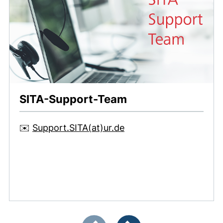
SITA-Support-Team
(öffnet Ihr E-Mail-Pro
✉️
Support.SITA(at)​ur.de
Zeigt Folie 1 von 2