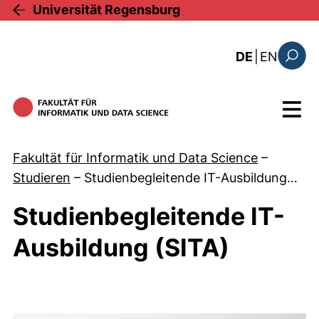
Direkt zum Inhalt
Universität Regensburg
: this 
DE
|
EN
Suchfo
Menü
Fakultät für Informatik und Data Science
–
Studieren
–
Studienbegleitende IT-Ausbildung…
Studienbegleitende IT-
Ausbildung (SITA)