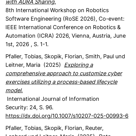
with AURA Sharing.
8th International Workshop on Robotics
Software Engineering (RoSE 2026), Co-event:
IEEE International Conference on Robotics &
Automation (ICRA) 2026, Vienna, Austria, June
1st, 2026
,
S. 1-1.
Pfaller, Tobias
, Skopik, Florian
, Smith, Paul
und
Leitner, Maria
(2025)
Exploring a
comprehensive approach to customize cyber
exercises utilizing a process-based lifecycle
model.
International Journal of Information
Security
:
24
,
S. 96.
https://dx.doi.org/10.1007/s10207-025-00993-6
Pfaller, Tobias
, Skopik, Florian
, Reuter,