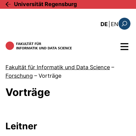
Direkt zum Inhalt
Universität Regensburg
: the c
DE
|
EN
Suchfo
Menü
Fakultät für Informatik und Data Science
–
Forschung
–
Vorträge
Vorträge
Leitner