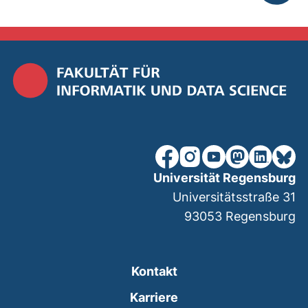
nach ob
unsere Facebook-Seite (ex
unsere Instagram-Seit
unsere YouTube-Se
unsere Mastod
unsere Lin
unsere
Universität Regensburg
Universitätsstraße 31
93053
Regensburg
Kontakt
Karriere