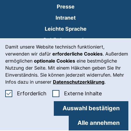
Presse
(externer Link, öffnet
Intranet
Leichte Sprache
Gebärdensprache
Cookie-Hinweis
Damit unsere Website technisch funktioniert,
(externer Link, öffnet
Notfall
verwenden wir dafür
erforderliche Cookies
. Außerdem
ermöglichen
optionale Cookies
eine bestmögliche
Impressum
Nutzung der Seite. Mit einem Häkchen geben Sie Ihr
Barrierefreiheit
Einverständnis. Sie können jederzeit widerrufen. Mehr
Infos dazu in unserer
Datenschutzerklärung
.
Datenschutz
Erforderliche Cookies akzeptieren
: Externe In
Erforderlich
Externe Inhalte
Cookie-Einstellungen
Auswahl bestätigen
Alle annehmen