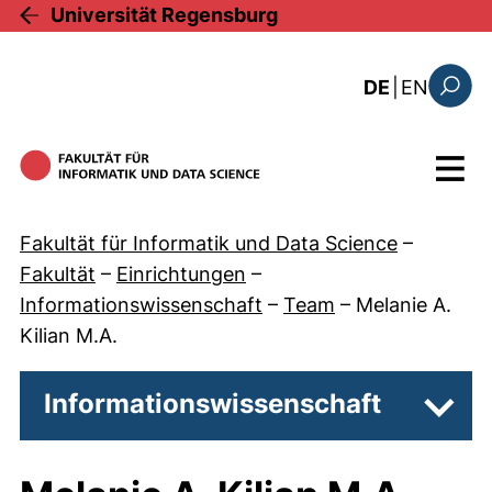
Direkt zum Inhalt
Universität Regensburg
: this 
DE
|
EN
Suchfo
Menü
Fakultät für Informatik und Data Science
–
Fakultät
–
Einrichtungen
–
Informationswissenschaft
–
Team
–
Melanie A.
Kilian M.A.
Informationswissenschaft
Unter