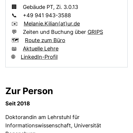
🏢 Gebäude PT, Zi. 3.0.13
📞 +49 941 943-3588
(öffnet Ihr E-Mail-P
✉️
Melanie.Kilian​(at)​ur.de
(externer Li
💬 Zeiten und Buchung über
GRIPS
(externer Link, öffnet neue
🗺️
Route zum Büro
(externer Link, öffnet neues 
📖
Aktuelle Lehre
(externer Link, öffnet neues F
🌐
LinkedIn-Profil
Zur Person
Seit 2018
Doktorandin am Lehrstuhl für
Informationswissenschaft, Universität