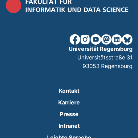
unsere Facebook-Seite (ex
unsere Instagram-Seit
unsere YouTube-Se
unsere Mastod
unsere Lin
unsere
Universität Regensburg
Universitätsstraße 31
93053
Regensburg
Kontakt
Karriere
Presse
(externer Link, öffnet
Intranet
Leichte Sprache