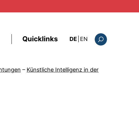
Quicklinks
: the current page i
DE
|
EN
Suchformular
chtungen
–
Künstliche Intelligenz in der