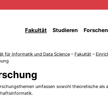
Direkt zum Inhalt
Fakultät
Studieren
Forschen
ät für Informatik und Data Science
–
Fakultät
–
Einri
hung
rschung
von Aktuelles
rschungsthemen umfassen sowohl theoretische als a
haftsinformatik.