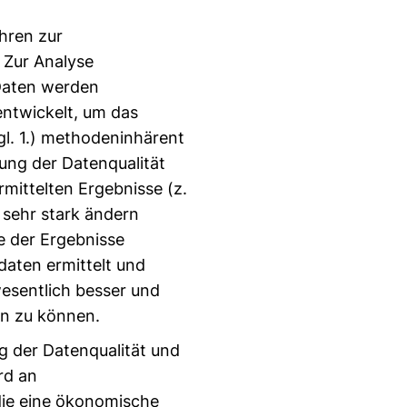
hren zur
 Zur Analyse
 Daten werden
entwickelt, um das
l. 1.) methodeninhärent
ung der Datenqualität
ermittelten Ergebnisse (z.
 sehr stark ändern
e der Ergebnisse
daten ermittelt und
esentlich besser und
en zu können.
g der Datenqualität und
rd an
die eine ökonomische