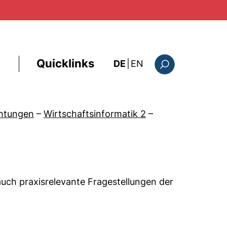
Quicklinks
: the current page i
DE
|
EN
Suchformular
chtungen
–
Wirtschaftsinformatik 2
–
uch praxisrelevante Fragestellungen der