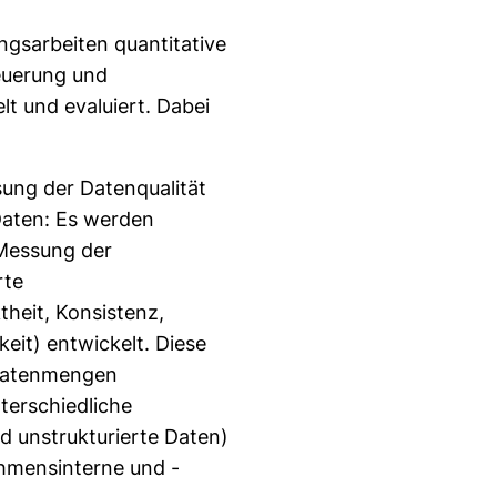
gsarbeiten quantitative
euerung und
t und evaluiert. Dabei
ung der Datenqualität
 Daten: Es werden
 Messung der
rte
theit, Konsistenz,
gkeit) entwickelt. Diese
 Datenmengen
terschiedliche
nd unstrukturierte Daten)
ehmensinterne und -