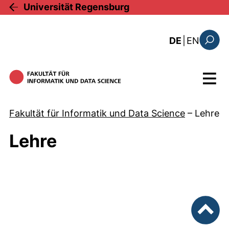
Direkt zum Inhalt
Universität Regensburg
: the c
DE
|
EN
Suchfo
Menü
Fakultät für Informatik und Data Science
–
Lehre
Lehre
nach ob