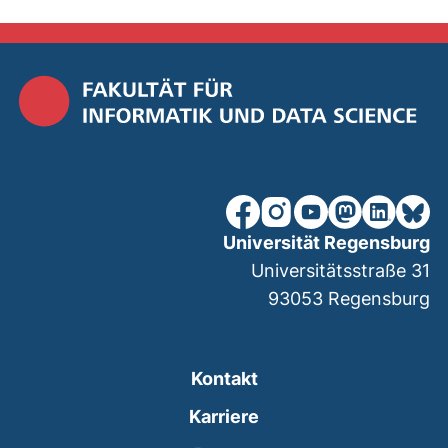
unsere Facebook-Seite (ex
unsere Instagram-Seit
unsere YouTube-Se
unsere Mastod
unsere Lin
unsere
Universität Regensburg
Universitätsstraße 31
93053
Regensburg
Kontakt
Karriere