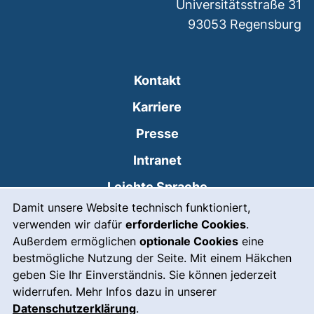
Universitätsstraße 31
93053
Regensburg
Kontakt
Karriere
Presse
(externer Link, öffnet
Intranet
Leichte Sprache
Cookie-Hinweis
Damit unsere Website technisch funktioniert,
Gebärdensprache
verwenden wir dafür
erforderliche Cookies
.
(externer Link, öffnet
Notfall
Außerdem ermöglichen
optionale Cookies
eine
bestmögliche Nutzung der Seite. Mit einem Häkchen
Impressum
geben Sie Ihr Einverständnis. Sie können jederzeit
widerrufen. Mehr Infos dazu in unserer
Barrierefreiheit
Datenschutzerklärung
.