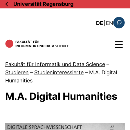
Direkt zum Inhalt
Universität Regensburg
: this 
DE
|
EN
Suchfo
Menü
Fakultät für Informatik und Data Science
–
Studieren
–
Studieninteressierte
–
M.A. Digital
Humanities
M.A. Digital Humanities