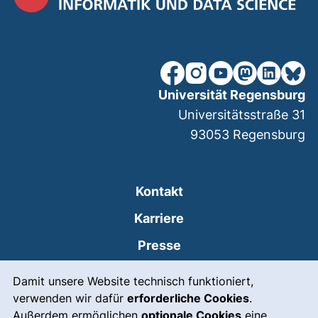
unsere Facebook-Seite (ex
unsere Instagram-Seit
unsere YouTube-Se
unsere Mastod
unsere Lin
unsere
Universität Regensburg
Universitätsstraße 31
93053
Regensburg
Kontakt
Karriere
Presse
Cookie-Hinweis
(externer Link, öffnet
Intranet
Damit unsere Website technisch funktioniert,
verwenden wir dafür
erforderliche Cookies
.
Leichte Sprache
Außerdem ermöglichen
optionale Cookies
eine