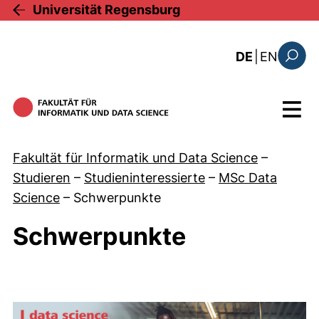
Direkt zum Inhalt
Universität Regensburg
: this 
DE
|
EN
Suchfo
Menü
Fakultät für Informatik und Data Science
–
Studieren
–
Studieninteressierte
–
MSc Data
Science
–
Schwerpunkte
Schwerpunkte