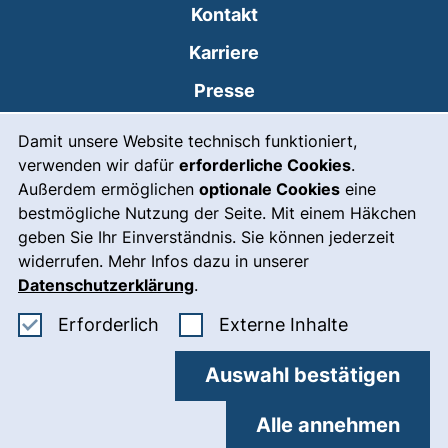
Kontakt
Karriere
Presse
Cookie-Hinweis
(externer Link, öffnet
Intranet
Damit unsere Website technisch funktioniert,
verwenden wir dafür
erforderliche Cookies
.
Leichte Sprache
Außerdem ermöglichen
optionale Cookies
eine
Gebärdensprache
bestmögliche Nutzung der Seite. Mit einem Häkchen
geben Sie Ihr Einverständnis. Sie können jederzeit
(externer Link, öffnet
Notfall
widerrufen. Mehr Infos dazu in unserer
Impressum
Datenschutzerklärung
.
Barrierefreiheit
Erforderliche Cookies akzeptieren
: Externe In
Erforderlich
Externe Inhalte
Datenschutz
Auswahl bestätigen
Cookie-Einstellungen
Alle annehmen