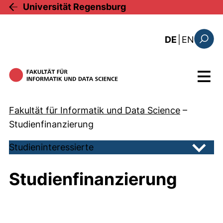
Direkt zum Inhalt
Universität Regensburg
: the c
DE
|
EN
Suchfo
Menü
Fakultät für Informatik und Data Science
–
Studienfinanzierung
Studieninteressierte
Unter
Studienfinanzierung