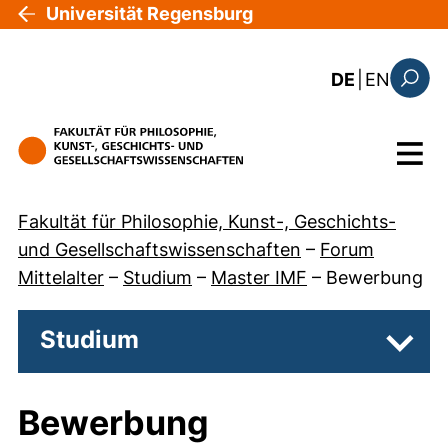
Direkt zum Inhalt
Universität Regensburg
: the c
DE
|
EN
Suchfo
Menü
Fakultät für Philosophie, Kunst-, Geschichts-
und Gesellschaftswissenschaften
–
Forum
Mittelalter
–
Studium
–
Master IMF
–
Bewerbung
Studium
Unter
Bewerbung