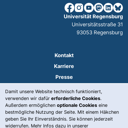
unsere Facebook-Seite (ex
unsere Instagram-Seit
unsere YouTube-Se
unsere Mastod
unsere Lin
unsere
Universität Regensburg
Universitätsstraße 31
93053
Regensburg
Kontakt
Karriere
Presse
Cookie-Hinweis
(externer Link, öffnet
Intranet
Damit unsere Website technisch funktioniert,
verwenden wir dafür
erforderliche Cookies
.
Leichte Sprache
Außerdem ermöglichen
optionale Cookies
eine
Gebärdensprache
bestmögliche Nutzung der Seite. Mit einem Häkchen
geben Sie Ihr Einverständnis. Sie können jederzeit
(externer Link, öffnet
Notfall
widerrufen. Mehr Infos dazu in unserer