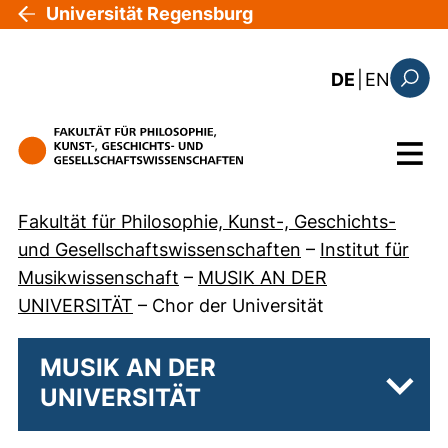
Direkt zum Inhalt
Universität Regensburg
: the c
DE
|
EN
Suchfo
Menü
Fakultät für Philosophie, Kunst-, Geschichts-
und Gesellschaftswissenschaften
–
Institut für
Musikwissenschaft
–
MUSIK AN DER
UNIVERSITÄT
–
Chor der Universität
MUSIK AN DER
UNIVERSITÄT
Unter