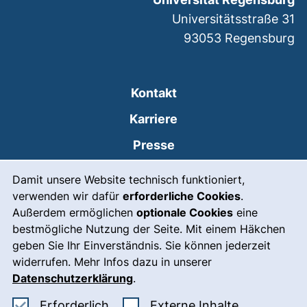
Universitätsstraße 31
93053
Regensburg
Kontakt
Karriere
Presse
Cookie-Hinweis
(externer Link, öffnet
Intranet
Damit unsere Website technisch funktioniert,
verwenden wir dafür
erforderliche Cookies
.
Leichte Sprache
Außerdem ermöglichen
optionale Cookies
eine
Gebärdensprache
bestmögliche Nutzung der Seite. Mit einem Häkchen
geben Sie Ihr Einverständnis. Sie können jederzeit
(externer Link, öffnet
Notfall
widerrufen. Mehr Infos dazu in unserer
Impressum
Datenschutzerklärung
.
Barrierefreiheit
Erforderliche Cookies akzeptieren
: Externe In
Erforderlich
Externe Inhalte