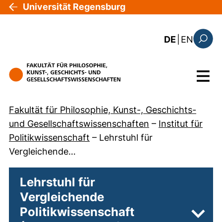
Direkt zum Inhalt
Universität Regensburg
: this 
DE
|
EN
Suchfo
Menü
Fakultät für Philosophie, Kunst-, Geschichts-
und Gesellschaftswissenschaften
–
Institut für
Politikwissenschaft
–
Lehrstuhl für
Vergleichende…
Lehrstuhl für
Vergleichende
Politikwissenschaft
Unter