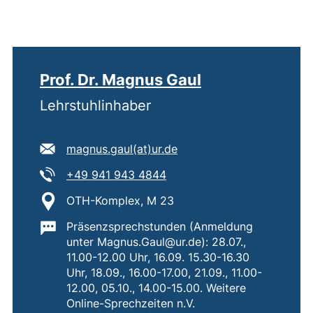
Prof. Dr. Magnus Gaul
Lehrstuhlinhaber
E-Mail Adresse:
(öffnet Ihr E-Mail-Progr
magnus.gaul​(at)​ur.de
Tel:
(startet einen Telefonanruf,
+49 941 943 4844
Standort:
OTH-Komplex, M 23
Wichtige Informationen:
Präsenzsprechstunden (Anmeldung
unter Magnus.Gaul@ur.de): 28.07.,
11.00-12.00 Uhr, 16.09. 15.30-16.30
Uhr, 18.09., 16.00-17.00, 21.09., 11.00-
12.00, 05.10., 14.00-15.00. Weitere
Online-Sprechzeiten n.V.