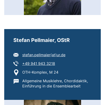
Stefan Pellmaier, OStR
E-Mail Adresse:
(öffnet Ihr E-Mail-Pr
stefan.pellmaier​(at)​ur.de
Tel:
(startet einen Telefonanruf,
+49 941 943 3218
Standort:
OTH-Komplex, M 24
Wichtige Informationen:
Allgemeine Musiklehre, Chordidaktik,
Einführung in die Ensemblearbeit