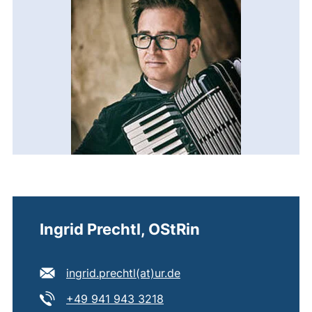
Ingrid Prechtl, OStRin
E-Mail Adresse:
(öffnet Ihr E-Mail-Progr
ingrid.prechtl​(at)​ur.de
Tel:
(startet einen Telefonanruf,
+49 941 943 3218