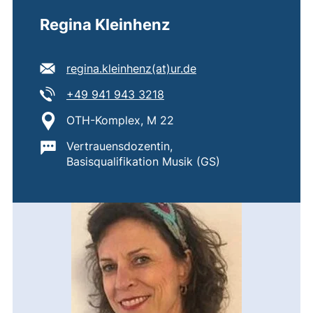
Regina Kleinhenz
E-Mail Adresse:
(öffnet Ihr E-Mail-Pr
regina.kleinhenz​(at)​ur.de
Tel:
(startet einen Telefonanruf,
+49 941 943 3218
Standort:
OTH-Komplex, M 22
Wichtige Informationen:
Vertrauensdozentin,
Basisqualifikation Musik (GS)