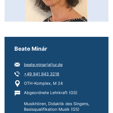
Beate Minár
E-Mail Adresse:
(öffnet Ihr E-Mail-Progra
beate.minar​(at)​ur.de
Tel:
(startet einen Telefonanruf,
+49 941 943 3218
Standort:
OTH-Komplex, M 24
Wichtige Informationen:
Abgeordnete Lehrkraft (GS)
Musikhören, Didaktik des Singens,
Basisqualifikation Musik (GS)