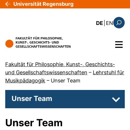
Direkt zum Inhalt
Universität Regensburg
: the c
DE
|
EN
Suchfo
Menü
Fakultät für Philosophie, Kunst-, Geschichts-
und Gesellschaftswissenschaften
–
Lehrstuhl für
Musikpädagogik
–
Unser Team
Unser Team
Unter
Unser Team