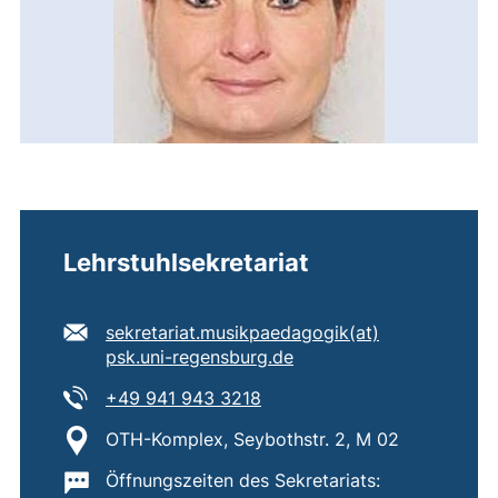
Lehrstuhlsekretariat
E-Mail Adresse:
sekretariat.musikpaedagogik​(at)​
(öffnet Ihr E-Mail-Prog
psk.uni-regensburg.de
Tel:
(startet einen Telefonanruf,
+49 941 943 3218
Standort:
OTH-Komplex, Seybothstr. 2, M 02
Wichtige Informationen:
Öffnungszeiten des Sekretariats: