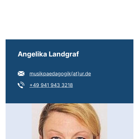
Angelika Landgraf
E-Mail Adresse:
(öffnet Ihr E-Mail-
musikpaedagogik​(at)​ur.de
Tel:
(startet einen Telefonanruf,
+49 941 943 3218