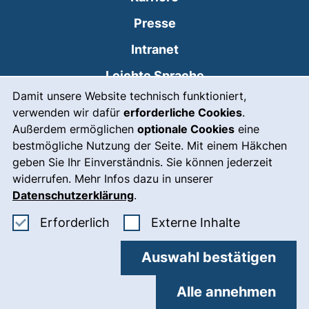
Presse
(externer Link, öffnet
Intranet
Leichte Sprache
Cookie-Hinweis
Damit unsere Website technisch funktioniert,
Gebärdensprache
verwenden wir dafür
erforderliche Cookies
.
(externer Link, öffnet
Notfall
Außerdem ermöglichen
optionale Cookies
eine
bestmögliche Nutzung der Seite. Mit einem Häkchen
Impressum
geben Sie Ihr Einverständnis. Sie können jederzeit
widerrufen. Mehr Infos dazu in unserer
Barrierefreiheit
Datenschutzerklärung
.
Datenschutz
Erforderliche Cookies akzeptieren
: Externe In
Erforderlich
Externe Inhalte
Cookie-Einstellungen
Auswahl bestätigen
03.8.2026 06:26
Alle annehmen