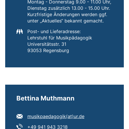
Montag - Donnerstag 9.00 - 11.00 Uhr,
Dienstag zusätzlich 13.00 - 15.00 Uhr.
Kurzfristige Änderungen werden ggf.
unter „Aktuelles“ bekannt gemacht.
Post- und Lieferadresse:
Lehrstuhl für Musikpädagogik
Universitätsstr. 31
93053 Regensburg
Bettina Muthmann
E-Mail Adresse:
(öffnet Ihr E-Mail-
musikpaedagogik​(at)​ur.de
Tel:
(startet einen Telefonanruf,
+49 941 943 3218