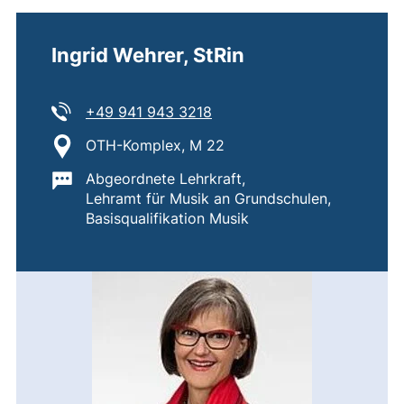
Ingrid Wehrer, StRin
Tel:
(startet einen Telefonanruf,
+49 941 943 3218
Standort:
OTH-Komplex, M 22
Wichtige Informationen:
Abgeordnete Lehrkraft,
Lehramt für Musik an Grundschulen,
Basisqualifikation Musik