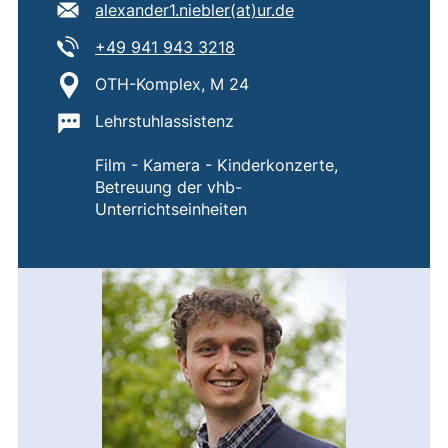
E-Mail Adresse:
(öffnet Ihr E-Mail-
alexander1.niebler​(at)​ur.de
Tel:
(startet einen Telefonanruf,
+49 941 943 3218
Standort:
OTH-Komplex, M 24
Wichtige Informationen:
Lehrstuhlassistenz
Film - Kamera - Kinderkonzerte,
Betreuung der vhb-
Unterrichtseinheiten