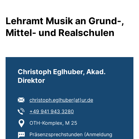
Lehramt Musik an Grund-,
Mittel- und Realschulen
Christoph Eglhuber, Akad.
Direktor
E-Mail Adresse:
(öffnet Ihr E-Mail
christoph.eglhuber​(at)​ur.de
Tel:
(startet einen Telefonanruf,
+49 941 943 3280
Standort:
OTH-Komplex, M 25
Wichtige Informationen:
Präsenzsprechstunden (Anmeldung