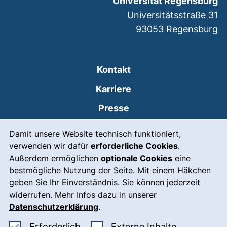
Universität Regensburg
Universitätsstraße 31
93053
Regensburg
Kontakt
Karriere
Presse
Cookie-Hinweis
(externer Link, öffnet
Intranet
Damit unsere Website technisch funktioniert,
verwenden wir dafür
erforderliche Cookies
.
Leichte Sprache
Außerdem ermöglichen
optionale Cookies
eine
Gebärdensprache
bestmögliche Nutzung der Seite. Mit einem Häkchen
geben Sie Ihr Einverständnis. Sie können jederzeit
(externer Link, öffnet
Notfall
widerrufen. Mehr Infos dazu in unserer
Impressum
Datenschutzerklärung
.
Barrierefreiheit
Erforderliche Cookies akzeptieren
: Externe In
Erforderlich
Externe Inhalte