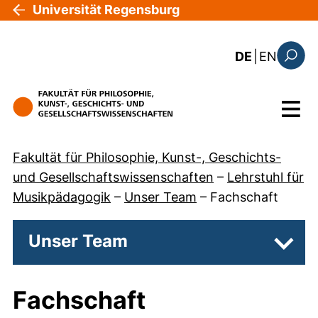
Direkt zum Inhalt
Universität Regensburg
: the c
DE
|
EN
Suchfo
Menü
Fakultät für Philosophie, Kunst-, Geschichts-
und Gesellschaftswissenschaften
–
Lehrstuhl für
Musikpädagogik
–
Unser Team
–
Fachschaft
Unser Team
Unter
Fachschaft