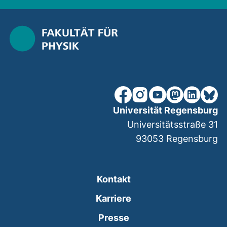
unsere Facebook-Seite (ex
unsere Instagram-Seit
unsere YouTube-Se
unsere Mastod
unsere Lin
unsere
Universität Regensburg
Universitätsstraße 31
93053
Regensburg
Kontakt
Karriere
Presse