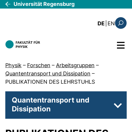
Direkt zum Inhalt
Universität Regensburg
: this 
DE
|
EN
Suchfo
Menü
Physik
–
Forschen
–
Arbeitsgruppen
–
Quantentransport und Dissipation
–
PUBLIKATIONEN DES LEHRSTUHLS
Quantentransport und
Dissipation
Unter