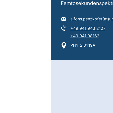
Femtosekundenspektro
E-Mail Adresse:
alfons.penzkofer​(at)​u
Tel:
(sta
+49 941 943 2107
Tel:
(starte
+49 941 98162
Standort:
PHY 2.01.19A