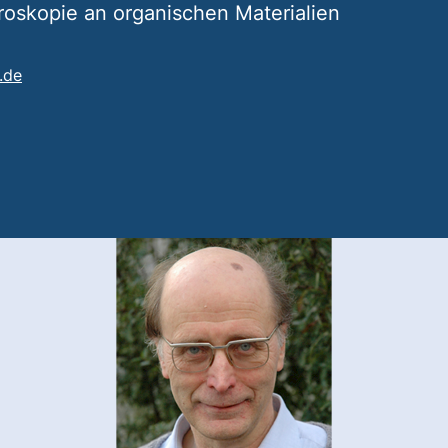
skopie an organischen Materialien
(öffnet Ihr E-Mail-Programm)
r.de
rtet einen Telefonanruf, wenn Ihr Gerät dies zulässt)
t einen Telefonanruf, wenn Ihr Gerät dies zulässt)