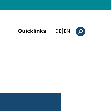
Quicklinks
: this page in Englis
DE
|
EN
Suchformular