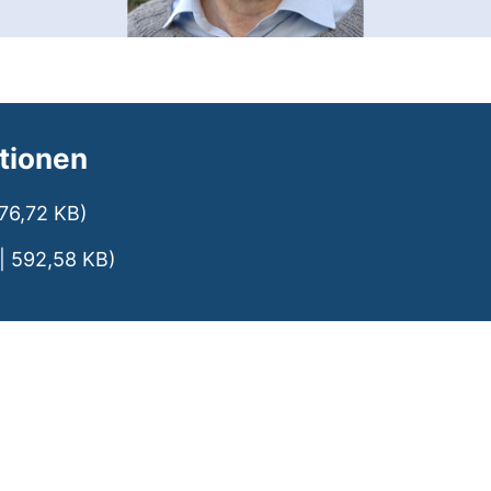
tionen
(öffnet neues Fenster). (nicht barrierefrei)
376,72 KB)
(öffnet neues Fenster). (nicht barrierefr
| 592,58 KB)