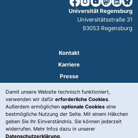
unsere Facebook-Seite (ex
unsere Instagram-Seit
unsere YouTube-Se
unsere Mastod
unsere Lin
unsere
Universität Regensburg
Universitätsstraße 31
93053
Regensburg
Kontakt
Karriere
Presse
Cookie-Hinweis
(externer Link, öffnet
Intranet
Damit unsere Website technisch funktioniert,
verwenden wir dafür
erforderliche Cookies
.
Leichte Sprache
Außerdem ermöglichen
optionale Cookies
eine
Gebärdensprache
bestmögliche Nutzung der Seite. Mit einem Häkchen
geben Sie Ihr Einverständnis. Sie können jederzeit
(externer Link, öffnet
Notfall
widerrufen. Mehr Infos dazu in unserer
Impressum
Datenschutzerklärung
.