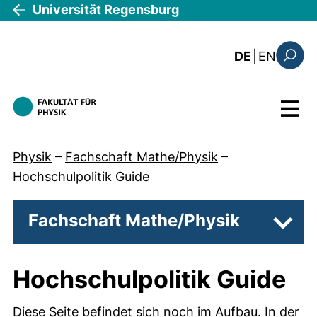
Direkt zum Inhalt
Universität Regensburg
: the c
DE
|
EN
Suchfo
Menü
Physik
–
Fachschaft Mathe/Physik
–
Hochschulpolitik Guide
Fachschaft Mathe/Physik
Unter
Hochschulpolitik Guide
Diese Seite befindet sich noch im Aufbau. In der