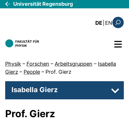
Direkt zum Inhalt
Universität Regensburg
: this 
DE
|
EN
Suchfo
Menü
Physik
–
Forschen
–
Arbeitsgruppen
–
Isabella
Gierz
–
People
–
Prof. Gierz
Isabella Gierz
Unter
Prof. Gierz