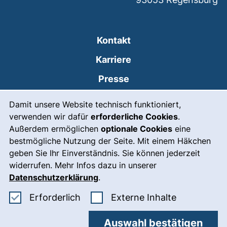
Kontakt
Karriere
Presse
Cookie-Hinweis
(externer Link, öffnet
Intranet
Damit unsere Website technisch funktioniert,
verwenden wir dafür
erforderliche Cookies
.
Leichte Sprache
Außerdem ermöglichen
optionale Cookies
eine
Gebärdensprache
bestmögliche Nutzung der Seite. Mit einem Häkchen
geben Sie Ihr Einverständnis. Sie können jederzeit
(externer Link, öffnet
Notfall
widerrufen. Mehr Infos dazu in unserer
Impressum
Datenschutzerklärung
.
Barrierefreiheit
Erforderliche Cookies akzeptieren
: Externe In
Erforderlich
Externe Inhalte
Datenschutz
Auswahl bestätigen