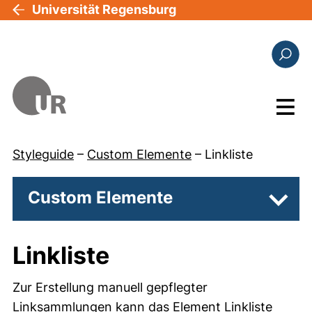
Direkt zum Inhalt
Universität Regensburg
Suchfo
Menü
Styleguide
–
Custom Elemente
–
Linkliste
Custom Elemente
Unter
Linkliste
Zur Erstellung manuell gepflegter
Linksammlungen kann das Element Linkliste