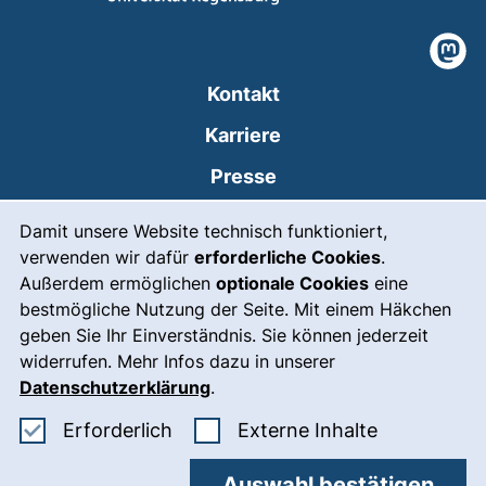
unsere
Kontakt
Karriere
Presse
Cookie-Hinweis
(externer Link, öffnet
Intranet
Damit unsere Website technisch funktioniert,
verwenden wir dafür
erforderliche Cookies
.
Leichte Sprache
Außerdem ermöglichen
optionale Cookies
eine
Gebärdensprache
bestmögliche Nutzung der Seite. Mit einem Häkchen
geben Sie Ihr Einverständnis. Sie können jederzeit
(externer Link, öffnet
Notfall
widerrufen. Mehr Infos dazu in unserer
Impressum
Datenschutzerklärung
.
Barrierefreiheit
Erforderliche Cookies akzeptieren
: Externe In
Erforderlich
Externe Inhalte
Datenschutz
Auswahl bestätigen