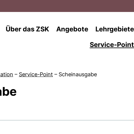
Direkt zum Inhalt
Über das ZSK
Angebote
Lehrgebiete
Service-Point
ation
–
Service-Point
–
Scheinausgabe
abe