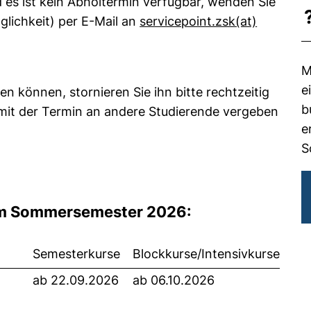
 es ist kein Abholtermin verfügbar, wenden Sie
glichkeit) per E-Mail an
servicepoint.zsk​(at)​
M
e
n können, stornieren Sie ihn bitte rechtzeitig
b
net Ihr E-Mail-Programm)
mit der Termin an andere Studierende vergeben
e
S
om Sommersemester 2026:
Semesterkurse
Blockkurse/Intensivkurse
ab 22.09.2026
ab 06.10.2026