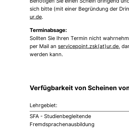
Benötigen Sie einen Schein dringend und
sich bitte (mit einer Begründung der Drin
(öffnet Ihr E-Mail-Programm)
ur.de
.
Terminabsage:
Sollten Sie Ihren Termin nicht wahrnehme
(öff
per Mail an
servicepoint.zsk​(at)​ur.de
, da
werden kann.
Verfügbarkeit von Scheinen v
Lehrgebiet:
SFA - Studienbegleitende
Fremdsprachenausbildung