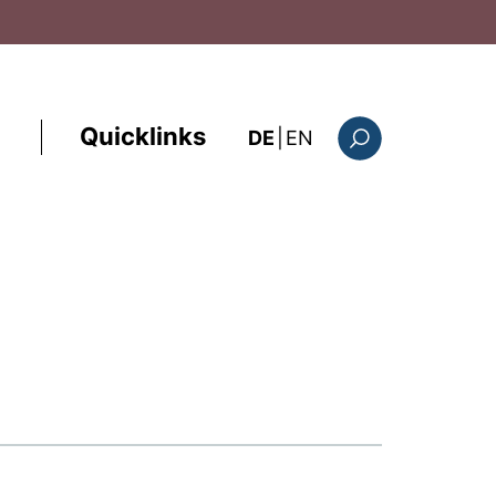
Quicklinks
: the current page i
DE
|
EN
Suchformular