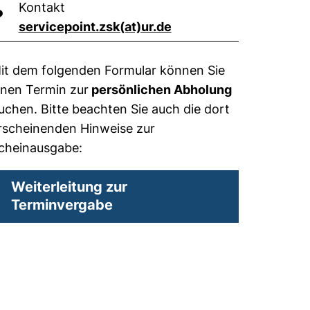
Kontakt
?
(öffnet Ihr E-Mail-Pro
servicepoint.zsk​(at)​ur.de
it dem folgenden Formular können Sie
inen Termin zur
persönlichen Abholung
uchen. Bitte beachten Sie auch die dort
rscheinenden Hinweise zur
cheinausgabe:
Weiterleitung zur
(externer Link, öffnet neues 
Terminvergabe