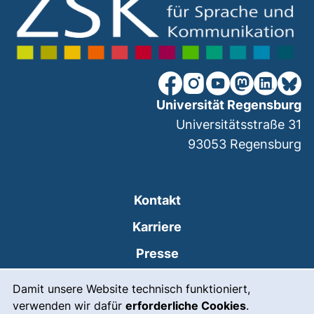
unsere Facebook-Seite (ex
unsere Instagram-Seit
unsere YouTube-Se
unsere Mastod
unsere Lin
unsere
Universität Regensburg
Universitätsstraße 31
93053
Regensburg
Kontakt
Karriere
Presse
Cookie-Hinweis
(externer Link, öffnet
Intranet
Damit unsere Website technisch funktioniert,
verwenden wir dafür
erforderliche Cookies
.
Leichte Sprache