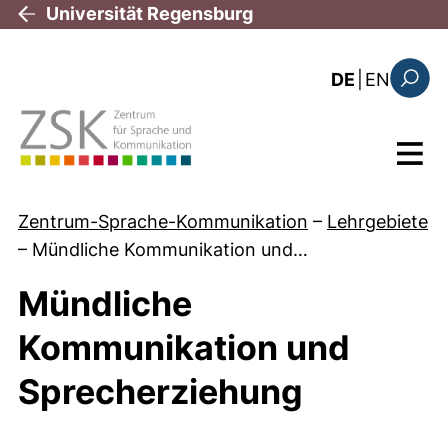
Direkt zum Inhalt
Universität Regensburg
: the c
DE
|
EN
Suchfo
Menü
Zentrum-Sprache-Kommunikation
–
Lehrgebiete
–
Mündliche Kommunikation und…
Mündliche
Kommunikation und
Sprecherziehung