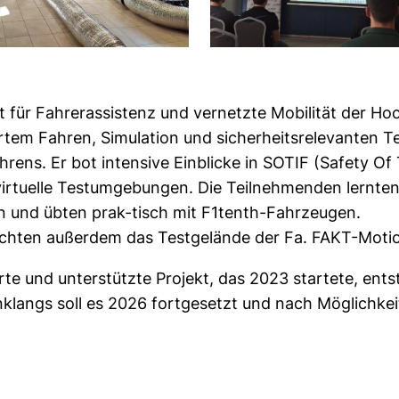
t für Fahrerassistenz und vernetzte Mobilität der H
tem Fahren, Simulation und sicherheitsrelevanten Tes
ens. Er bot intensive Einblicke in SOTIF (Safety Of
 virtuelle Testumgebungen. Die Teilnehmenden lernte
 und übten prak-tisch mit F1tenth-Fahrzeugen.
chten außerdem das Testgelände der Fa. FAKT-Moti
te und unterstützte Projekt, das 2023 startete, ent
langs soll es 2026 fortgesetzt und nach Möglichkei