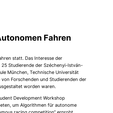
 Autonomen Fahren
ren statt. Das Interesse der
t 25 Studierende der Széchenyi-István-
ule München, Technische Universität
e von Forschenden und Studierenden der
usgestaltet worden waren.
 Student Development Workshop
iteten, um Algorithmen für autonome
omous racing competition“ erprobt.