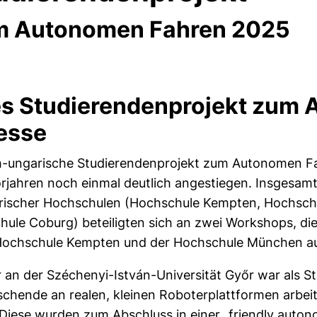
m Autonomen Fahren 2025
es Studierendenprojekt zum
resse
h-ungarische Studierendenprojekt zum Autonomen Fah
rjahren noch einmal deutlich angestiegen. Insgesam
erischer Hochschulen (Hochschule Kempten, Hochsch
ule Coburg) beteiligten sich an zwei Workshops, di
r Hochschule Kempten und der Hochschule München a
 an der Széchenyi-István-Universität Győr war als
rschende an realen, kleinen Roboterplattformen arbe
Diese wurden zum Abschluss in einer „friendly auton