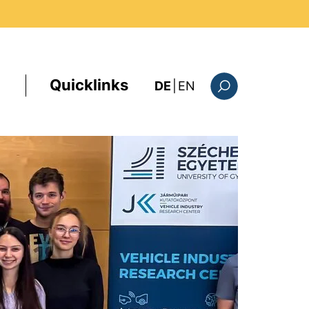
Quicklinks
: this page in Englis
DE
|
EN
Suchformular