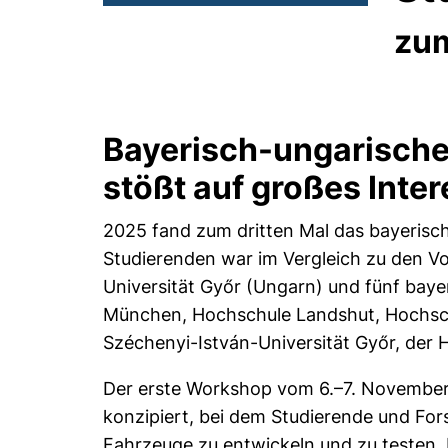
zu
Bayerisch-ungarisch
stößt auf großes Inte
2025 fand zum dritten Mal das bayerisc
Studierenden war im Vergleich zu den Vo
Universität Győr (Ungarn) und fünf bay
München, Hochschule Landshut, Hochsch
Széchenyi-István-Universität Győr, de
Der erste Workshop vom 6.–7. November
konzipiert, bei dem Studierende und Fo
Fahrzeuge zu entwickeln und zu testen. 