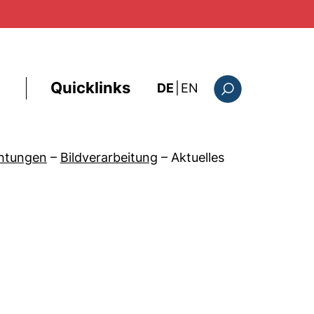
Quicklinks
: this page in Englis
DE
|
EN
Suchformular
chtungen
–
Bildverarbeitung
–
Aktuelles