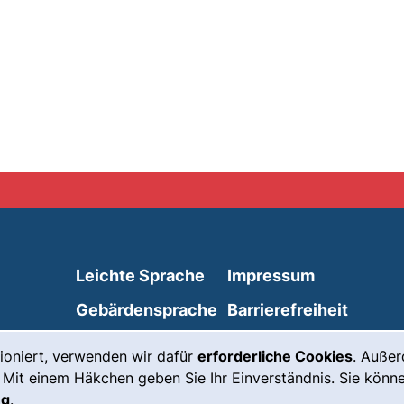
Leichte Sprache
Impressum
Gebärdensprache
Barrierefreiheit
(externer Link, öffnet neues Fenste
Notfall
Datenschutz
ioniert, verwenden wir dafür
erforderliche Cookies
. Auße
externer Link, öffnet neues Fenster)
Cookie-
 Mit einem Häkchen geben Sie Ihr Einverständnis. Sie könne
Einstellungen
ng
.