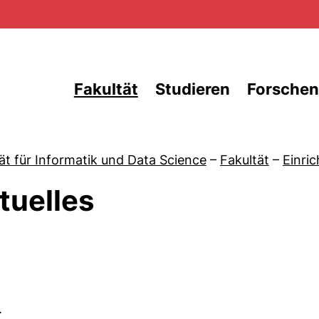
Direkt zum Inhalt
Fakultät
Studieren
Forschen
ät für Informatik und Data Science
–
Fakultät
–
Einri
tuelles
von Aktuelles
.