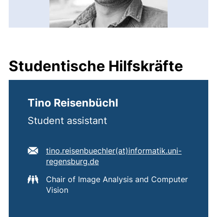
Studentische Hilfskräfte
Tino Reisenbüchl
Student assistant
E-Mail Adresse:
tino.reisenbuechler​(at)​informatik.uni-
(öffnet Ihr E-Mail-Programm)
regensburg.de
Chair of Image Analysis and Computer
Vision