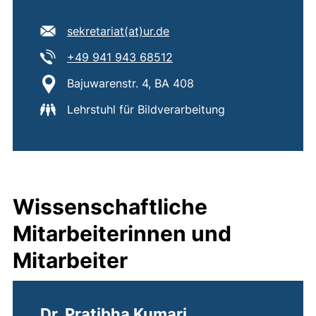
E-Mail Adresse:
(öffnet Ihr E-Mail-Program
sekretariat​(at)​ur.de
Tel:
(startet einen Telefonanruf
+49 941 943 68512
Standort:
Bajuwarenstr. 4, BA 408
Lehrstuhl für Bildverarbeitung
Wissenschaftliche
Mitarbeiterinnen und
Mitarbeiter
Dr. Pratibha Kumari