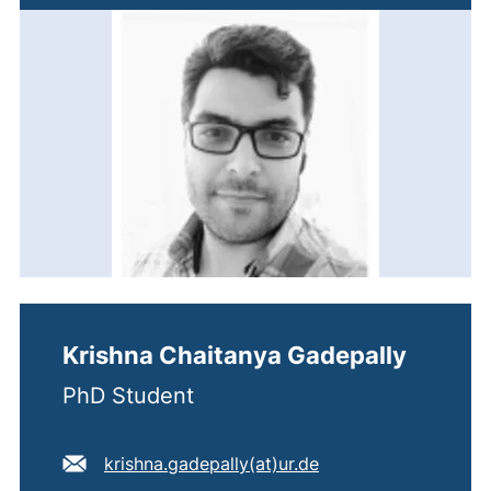
Krishna Chaitanya Gadepally
PhD Student
E-Mail Adresse:
(öffnet Ihr E-Mail-P
krishna.gadepally​(at)​ur.de