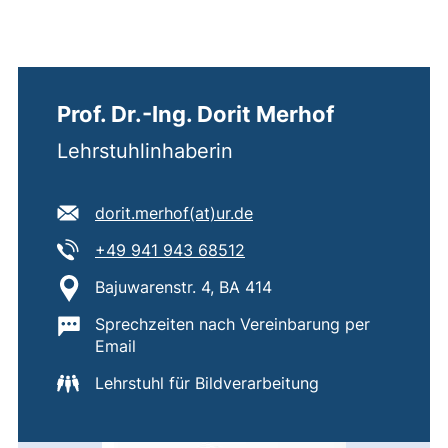
Prof. Dr.-Ing. Dorit Merhof
Lehrstuhlinhaberin
E-Mail Adresse:
(öffnet Ihr E-Mail-Progr
dorit.merhof​(at)​ur.de
Tel:
(startet einen Telefonanruf
+49 941 943 68512
Standort:
Bajuwarenstr. 4, BA 414
Wichtige Informationen:
Sprechzeiten nach Vereinbarung per
Email
Lehrstuhl für Bildverarbeitung