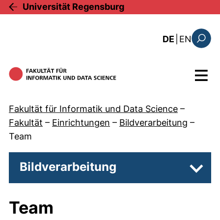
Direkt zum Inhalt
Universität Regensburg
: this 
DE
|
EN
Suchfo
Menü
Fakultät für Informatik und Data Science
–
Fakultät
–
Einrichtungen
–
Bildverarbeitung
–
Team
Bildverarbeitung
Unter
Team