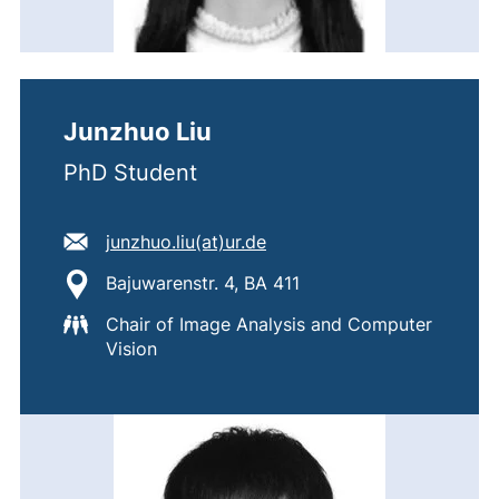
Junzhuo Liu
PhD Student
E-Mail Adresse:
(öffnet Ihr E-Mail-Program
junzhuo.liu​(at)​ur.de
Standort:
Bajuwarenstr. 4, BA 411
Chair of Image Analysis and Computer
Vision