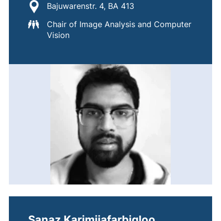
Standort:
Bajuwarenstr. 4, BA 413
Chair of Image Analysis and Computer
Vision
Sanaz Karimijafarbigloo