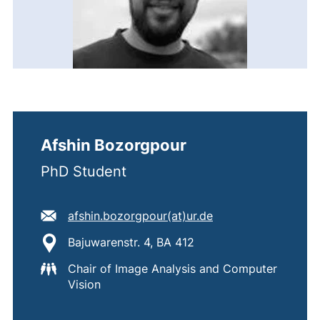
Afshin Bozorgpour
PhD Student
E-Mail Adresse:
(öffnet Ihr E-Mail-
afshin.bozorgpour​(at)​ur.de
Standort:
Bajuwarenstr. 4, BA 412
Chair of Image Analysis and Computer
Vision