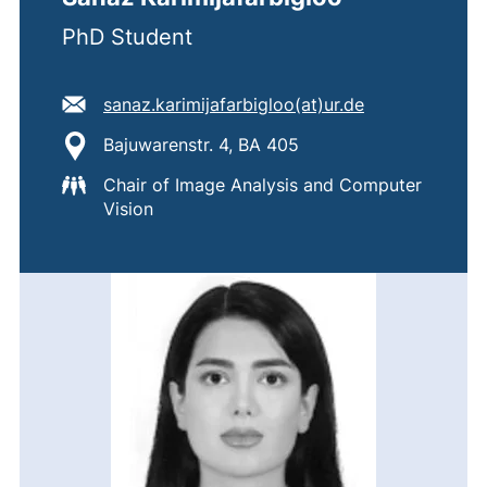
PhD Student
E-Mail Adresse:
(öffnet Ihr E-
sanaz.karimijafarbigloo​(at)​ur.de
Standort:
Bajuwarenstr. 4, BA 405
Chair of Image Analysis and Computer
Vision