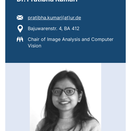
E-Mail Adresse:
(öffnet Ihr E-Mail-Pr
pratibha.kumari​(at)​ur.de
Standort:
Bajuwarenstr. 4, BA 412
Chair of Image Analysis and Computer
Vision