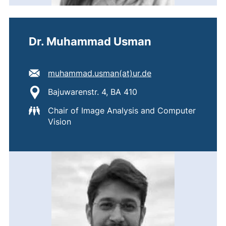
Dr. Muhammad Usman
E-Mail Adresse:
(öffnet Ihr E-Mail
muhammad.usman​(at)​ur.de
Standort:
Bajuwarenstr. 4, BA 410
Chair of Image Analysis and Computer
Vision