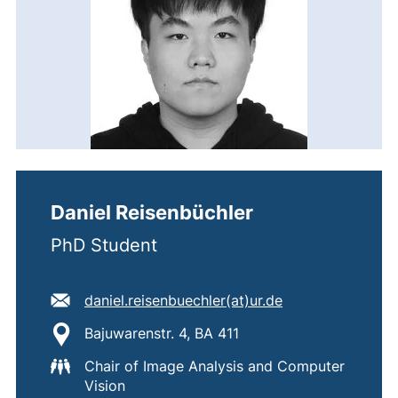
Daniel Reisenbüchler
PhD Student
E-Mail Adresse:
(öffnet Ihr E-Ma
daniel.reisenbuechler​(at)​ur.de
Standort:
Bajuwarenstr. 4, BA 411
Chair of Image Analysis and Computer
Vision