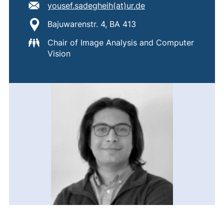
E-Mail Adresse:
(öffnet Ihr E-Mail-P
yousef.sadegheih​(at)​ur.de
Standort:
Bajuwarenstr. 4, BA 413
Chair of Image Analysis and Computer
Vision