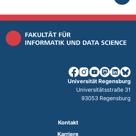
nach ob
unsere Facebook-Seite (ex
unsere Instagram-Seit
unsere YouTube-Se
unsere Mastod
unsere Lin
unsere
Universität Regensburg
Universitätsstraße 31
93053
Regensburg
Kontakt
Karriere