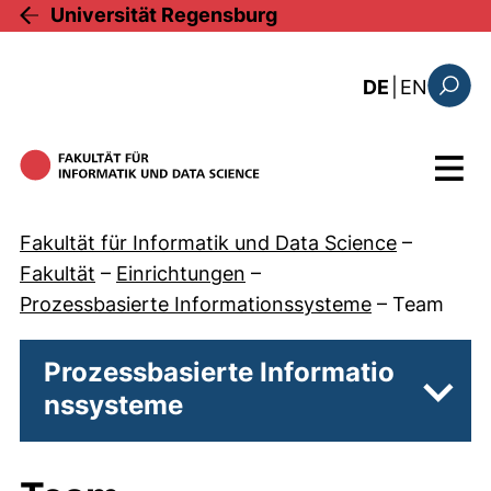
Direkt zum Inhalt
Universität Regensburg
: this 
DE
|
EN
Suchfo
Menü
Fakultät für Informatik und Data Science
–
Fakultät
–
Einrichtungen
–
Prozessbasierte Informationssysteme
–
Team
Prozessbasierte Informatio
nssysteme
Unter