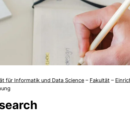
ät für Informatik und Data Science
–
Fakultät
–
Einri
hung
search
von Neues