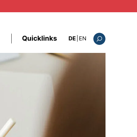
Quicklinks
: this page in Englis
DE
|
EN
Suchformular