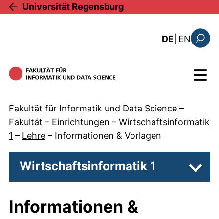
Direkt zum Inhalt
Universität Regensburg
: this 
DE
|
EN
Suchfo
Menü
Fakultät für Informatik und Data Science
–
Fakultät
–
Einrichtungen
–
Wirtschaftsinformatik
1
–
Lehre
–
Informationen & Vorlagen
Wirtschaftsinformatik 1
Unter
Informationen &