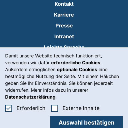
Kontakt
Karriere
Presse
(externer Link, öffnet
Intranet
Leichte Sprache
Cookie-Hinweis
Damit unsere Website technisch funktioniert,
Gebärdensprache
verwenden wir dafür
erforderliche Cookies
.
(externer Link, öffnet
Notfall
Außerdem ermöglichen
optionale Cookies
eine
bestmögliche Nutzung der Seite. Mit einem Häkchen
Impressum
geben Sie Ihr Einverständnis. Sie können jederzeit
widerrufen. Mehr Infos dazu in unserer
Barrierefreiheit
Datenschutzerklärung
.
Datenschutz
Erforderliche Cookies akzeptieren
: Externe In
Erforderlich
Externe Inhalte
Cookie-Einstellungen
Auswahl bestätigen