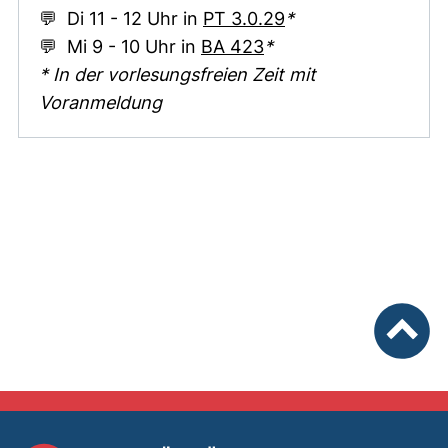
(externer Link, öff
💬 Di 11 - 12 Uhr in
PT 3.0.29
*
(externer Link, öffne
💬 Mi 9 - 10 Uhr in
BA 423
*
* In der vorlesungsfreien Zeit mit
Voranmeldung
nach ob