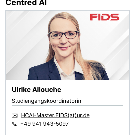
Centred AI
Ulrike Allouche
Studiengangskoordinatorin
(öffnet Ihr E-Mai
✉️
HCAI-Master.FIDS​(at)​ur.de
📞 +49 941 943-5097