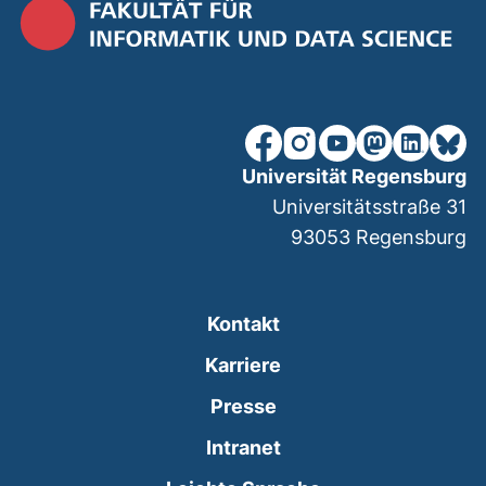
unsere Facebook-Seite (ex
unsere Instagram-Seit
unsere YouTube-Se
unsere Mastod
unsere Lin
unsere
Universität Regensburg
Universitätsstraße 31
93053
Regensburg
Kontakt
Karriere
Presse
(externer Link, öffnet
Intranet