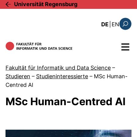
Direkt zum Inhalt
Universität Regensburg
: this 
DE
|
EN
Suchfo
Menü
Fakultät für Informatik und Data Science
–
Studieren
–
Studieninteressierte
–
MSc Human-
Centred AI
MSc Human-Centred AI