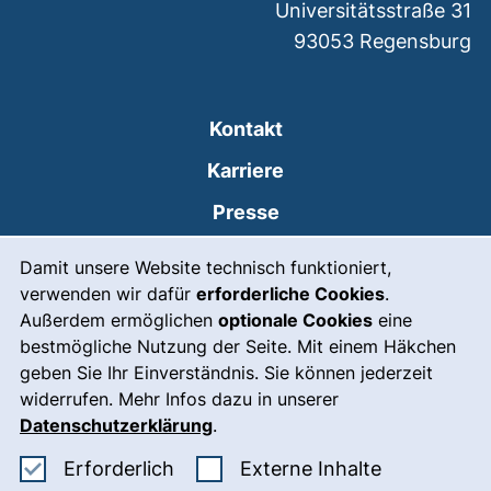
Universitätsstraße 31
93053
Regensburg
Kontakt
Karriere
Presse
Cookie-Hinweis
(externer Link, öffnet
Intranet
Damit unsere Website technisch funktioniert,
verwenden wir dafür
erforderliche Cookies
.
Leichte Sprache
Außerdem ermöglichen
optionale Cookies
eine
Gebärdensprache
bestmögliche Nutzung der Seite. Mit einem Häkchen
geben Sie Ihr Einverständnis. Sie können jederzeit
(externer Link, öffnet
Notfall
widerrufen. Mehr Infos dazu in unserer
Impressum
Datenschutzerklärung
.
Barrierefreiheit
Erforderliche Cookies akzeptieren
: Externe In
Erforderlich
Externe Inhalte