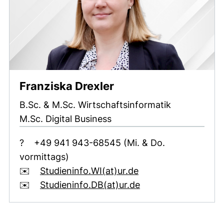
Franziska Drexler
B.Sc. & M.Sc. Wirtschaftsinformatik
M.Sc. Digital Business
?
+49 941 943-68545 (Mi. & Do.
vormittags)
(öffnet Ihr E-Mail-
✉️
Studieninfo.WI​(at)​ur.de
(öffnet Ihr E-Mail
✉️
Studieninfo.DB​(at)​ur.de