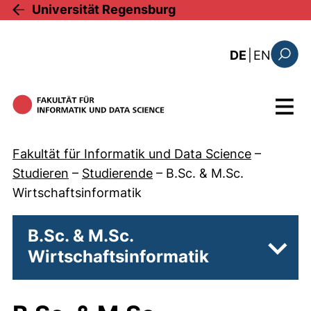
Direkt zum Inhalt
Universität Regensburg
: this 
DE
|
EN
Suchfo
Menü
Fakultät für Informatik und Data Science
–
Studieren
–
Studierende
–
B.Sc. & M.Sc.
Wirtschaftsinformatik
B.Sc. & M.Sc.
Wirtschaftsinformatik
Unter