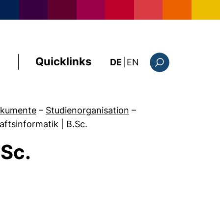
Quicklinks
: the current page i
DE
|
EN
Suchformular
okumente
–
Studienorganisation
–
aftsinformatik | B.Sc.
.Sc.