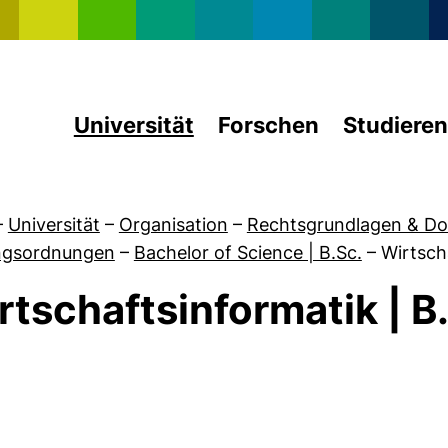
Direkt zum Inhalt
Universität
Forschen
Studieren
–
Universität
–
Organisation
–
Rechtsgrundlagen & D
ngsordnungen
–
Bachelor of Science | B.Sc.
–
Wirtsch
rtschaftsinformatik | B
von Forschung & Wissenschaft