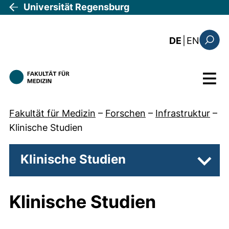
Direkt zum Inhalt
Universität Regensburg
: the c
DE
|
EN
Suchfo
Menü
Fakultät für Medizin
–
Forschen
–
Infrastruktur
–
Klinische Studien
Klinische Studien
Unters
Klinische Studien