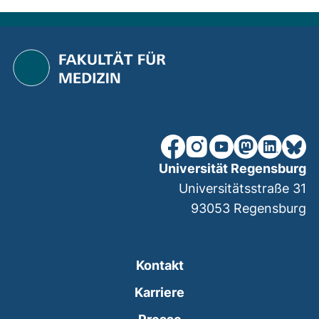
unsere Facebook-Seite (ex
unsere Instagram-Seit
unsere YouTube-Se
unsere Mastod
unsere Lin
unsere
Universität Regensburg
Universitätsstraße 31
93053
Regensburg
Kontakt
Karriere