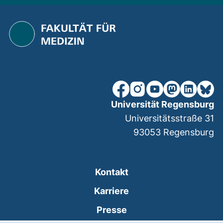
unsere Facebook-Seite (ex
unsere Instagram-Seit
unsere YouTube-Se
unsere Mastod
unsere Lin
unsere
Universität Regensburg
Universitätsstraße 31
93053
Regensburg
Kontakt
Karriere
Presse