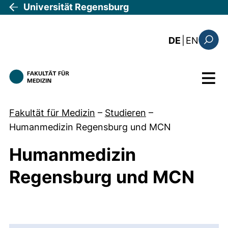
Direkt zum Inhalt
Universität Regensburg
: the c
DE
|
EN
Suchfo
Menü
Fakultät für Medizin
–
Studieren
–
Humanmedizin Regensburg und MCN
Humanmedizin
Regensburg und MCN